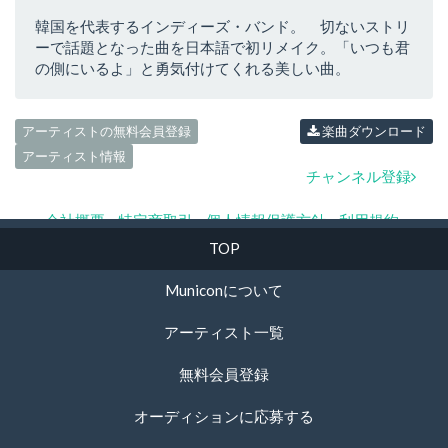
韓国を代表するインディーズ・バンド。 切ないストリ
ーで話題となった曲を日本語で初リメイク。「いつも君
の側にいるよ」と勇気付けてくれる美しい曲。
アーティストの無料会員登録
楽曲ダウンロード
アーティスト情報
チャンネル登録
会社概要
特定商取引
個人情報保護方針
利用規約
お問い合わせ
TOP
© Municon. all rights reserved.
Municonについて
アーティスト一覧
無料会員登録
オーディションに応募する