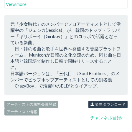
View more
元「少女時代」のメンバーでソロアーティストとして活
躍中の「ジェシカ(Jessica)」が、韓国のトップ・ラッパ
ー「ギリボーイ（Giriboy）」とのコラボで話題となっ
ている新曲。
「日・韓の名曲と歌手を世界へ発信する音楽プラットフ
ォーム」 Municonが日韓の文化交流のため、同じ曲を日
本語と韓国語で制作し日韓で同時リリースすること
に。
日本語バージョンは、「三代目 J Soul Brothers」のメ
ンバーでビップホップアーティストとしての別名義
「CrazyBoy」で活躍中のELLYとタイアップ。
アーティストの無料会員登録
楽曲ダウンロード
アーティスト情報
チャンネル登録