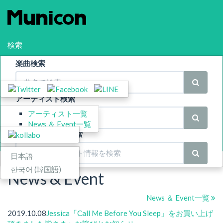
検索
楽曲検索
シェア
Menu
アーティスト検索
アーティスト一覧
スポンサー
News ＆ Event一覧
News ＆ Event 検索
Language
日本語
한국어
(
韓国語
)
News & Event
News ＆ Event一覧
2019.10.08
Jessica「Call Me Before You Sleep」をお買い上げ