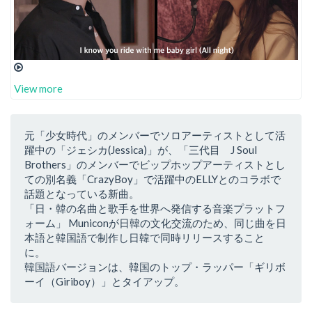
View more
元「少女時代」のメンバーでソロアーティストとして活
躍中の「ジェシカ(Jessica)」が、「三代目 J Soul
Brothers」のメンバーでビップホップアーティストとし
ての別名義「CrazyBoy」で活躍中のELLYとのコラボで
話題となっている新曲。
「日・韓の名曲と歌手を世界へ発信する音楽プラットフ
ォーム」 Municonが日韓の文化交流のため、同じ曲を日
本語と韓国語で制作し日韓で同時リリースすること
に。
韓国語バージョンは、韓国のトップ・ラッパー「ギリボ
ーイ（Giriboy）」とタイアップ。