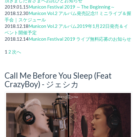
頂きました皆さまへお詫びとお知らせ
2019.01.15
Municon Festival 2019 ～The Beginning～
2018.12.30
Municon Vol.2 アルバム発売記念!! ミニライブ＆握
手会｜スケジュール
2018.12.18
Municon Vol.2 アルバム2019年1月22日発売＆イ
ベント開催予定
2018.12.14
Municon Festival 2019 ライブ無料応募のお知らせ
投
1
2
次へ
稿
の
Call Me Before You Sleep (Feat
CrazyBoy) - ジェシカ
ペ
ー
ジ
送
り