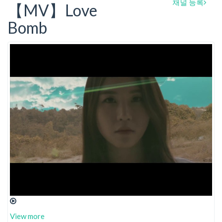
채널 등록
【MV】Love
Bomb
View more