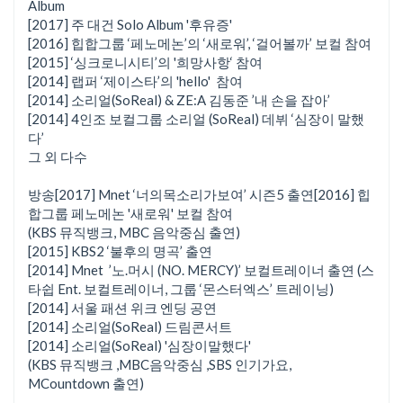
Album
[2017] 주 대건 Solo Album '후유증'
[2016] 힙합그룹 ‘페노메논’의 ‘새로워’, ‘걸어볼까’ 보컬 참여
[2015] ‘싱크로니시티’의 '희망사항‘ 참여
[2014] 랩퍼 ‘제이스타’의 'hello' 참여
[2014] 소리얼(SoReal) & ZE:A 김동준 ’내 손을 잡아’
[2014] 4인조 보컬그룹 소리얼 (SoReal) 데뷔 ‘심장이 말했
다’
그 외 다수
방송 [2017] Mnet ‘너의목소리가보여’ 시즌5 출연 [2016] 힙
합그룹 페노메논 '새로워' 보컬 참여
(KBS 뮤직뱅크, MBC 음악중심 출연)
[2015] KBS2 ‘불후의 명곡’ 출연
[2014] Mnet ’노.머시 (NO. MERCY)’ 보컬트레이너 출연 (스
타쉽 Ent. 보컬트레이너, 그룹 ‘몬스터엑스’ 트레이닝)
[2014] 서울 패션 위크 엔딩 공연
[2014] 소리얼(SoReal) 드림콘서트
[2014] 소리얼(SoReal) '심장이말했다'
(KBS 뮤직뱅크 ,MBC음악중심 ,SBS 인기가요,
MCountdown 출연)