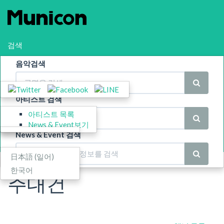
검색
음악검색
공유
Menu(메뉴)
아티스트 검색
아티스트 목록
스폰서 기업
News & Event보기
News & Event 검색
Language
日本語
(
일어
)
한국어
주대건