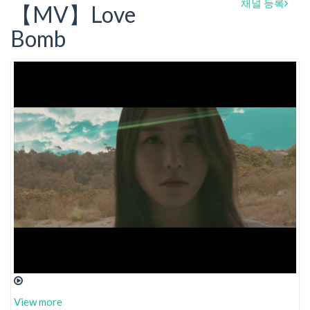
채널 등록
【MV】Love
Bomb
View more