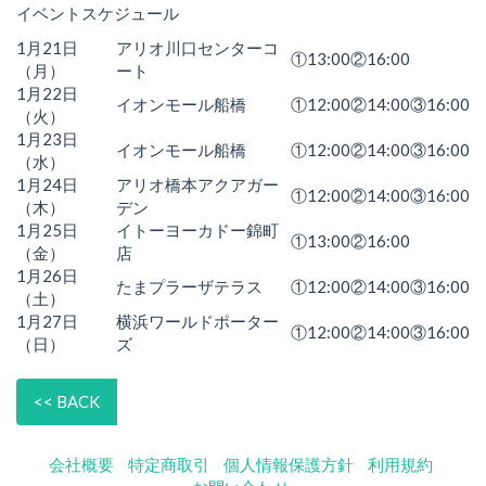
イベントスケジュール
1月21日
アリオ川口センターコ
①13:00②16:00
（月）
ート
1月22日
イオンモール船橋
①12:00②14:00③16:00
（火）
1月23日
イオンモール船橋
①12:00②14:00③16:00
（水）
1月24日
アリオ橋本アクアガー
①12:00②14:00③16:00
（木）
デン
1月25日
イトーヨーカドー錦町
①13:00②16:00
（金）
店
1月26日
たまプラーザテラス
①12:00②14:00③16:00
（土）
1月27日
横浜ワールドポーター
①12:00②14:00③16:00
（日）
ズ
<< BACK
会社概要
特定商取引
個人情報保護方針
利用規約