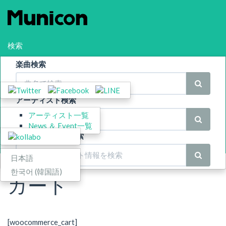
検索
楽曲検索
シェア
Menu
アーティスト検索
アーティスト一覧
スポンサー
News ＆ Event一覧
News ＆ Event 検索
Language
日本語
한국어
(
韓国語
)
カート
[woocommerce_cart]